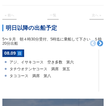
« 前
へ
一覧
次
へ
»
明日以降の出船予定
5〜９月 朝４時30分受付、5時迄に乗船して下さい ５時
20分出船
08.09
日
アジ、イサキコース 空き多数 第六
タチウオテンヤコース 満席 第五
タココース 満席 第八