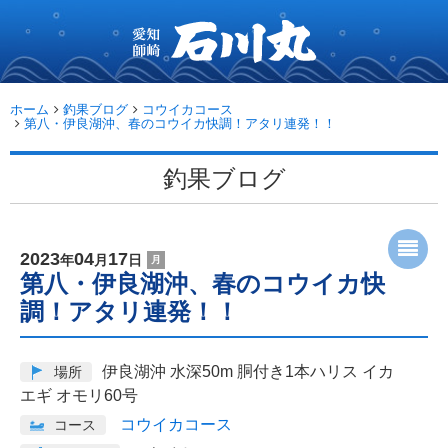
愛
知
師
崎
石
ホーム
釣果ブログ
コウイカコース
川
第八・伊良湖沖、春のコウイカ快調！アタリ連発！！
丸...
釣果ブログ
2023
04
17
年
月
日
月
第八・伊良湖沖、春のコウイカ快
調！アタリ連発！！
伊良湖沖 水深50m 胴付き1本ハリス イカ
場所
エギ オモリ60号
コウイカコース
コース