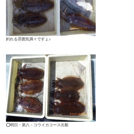
釣れる雰囲気満々ですょ♪
⭕️明日・第八・コウイカコース出船