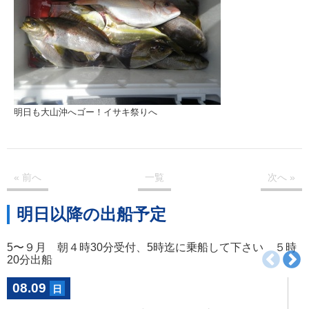
明日も大山沖へゴー！イサキ祭りへ
« 前
へ
一覧
次
へ
»
明日以降の出船予定
5〜９月 朝４時30分受付、5時迄に乗船して下さい ５時
20分出船
08.09
日