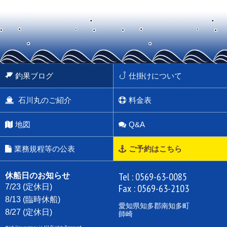
釣果ブログ
仕掛けについて
石川丸のご紹介
料金表
地図
Q&A
業務規程等の公表
ご予約はこちら
Tel :
0569-63-0085
休船日のお知らせ
Fax : 0569-63-2103
7/23 (定休日)
8/13 (臨時休船)
愛知県知多郡南知多町
8/27 (定休日)
師崎