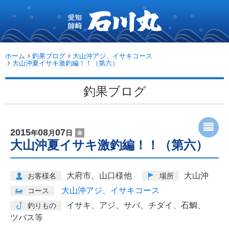
愛
知
師
崎
石
ホーム
釣果ブログ
大山沖アジ、イサキコース
川
大山沖夏イサキ激釣編！！（第六）
丸...
釣果ブログ
2015
08
07
年
月
日
金
大山沖夏イサキ激釣編！！（第六）
大府市、山口様他
大山沖
お客様名
場所
大山沖アジ、イサキコース
コース
イサキ、アジ、サバ、チダイ、石鯛、
釣りもの
ツバス等