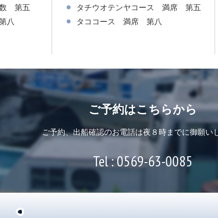
数 第五
タチウオテンヤコース 満席 第五
第八
タココース 満席 第八
ご予約はこちらから
ご予約、出船確認のお電話は
夜８時までに御願い
Tel :
0569-63-0085