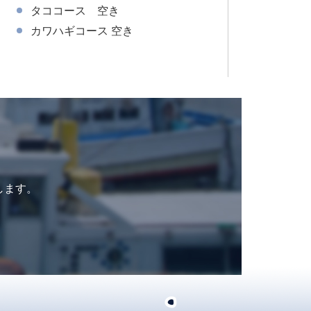
タココース 空き
タチウオ
カワハギコース 空き
タココー
します。