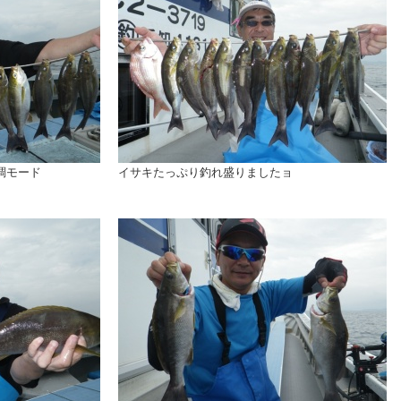
調モード
イサキたっぷり釣れ盛りましたョ