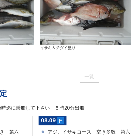
イサキ＆チダイ盛り
一覧
定
、5時迄に乗船して下さい ５時20分出船
08.09
日
き 第六
アジ、イサキコース 空き多数 第六