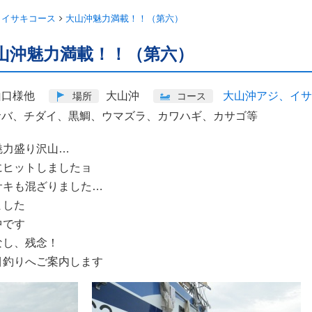
、イサキコース
大山沖魅力満載！！（第六）
山沖魅力満載！！（第六）
山口様他
大山沖
大山沖アジ、イサ
場所
コース
サバ、チダイ、黒鯛、ウマズラ、カワハギ、カサゴ等
盛り沢山…
にヒットしましたョ
サキも混ざりました…
ました
中です
なし、残念！
目釣りへご案内します