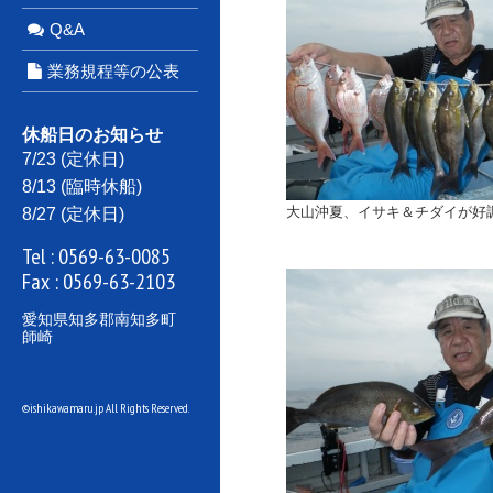
Q&A
業務規程等の公表
休船日のお知らせ
7/23 (定休日)
8/13 (臨時休船)
大山沖夏、イサキ＆チダイが好
8/27 (定休日)
Tel :
0569-63-0085
Fax : 0569-63-2103
愛知県知多郡南知多町
師崎
©ishikawamaru.jp All Rights Reserved.