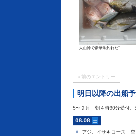
大山沖で豪華魚釣れた“
« 前
のエントリー
明日以降の出船予
5〜９月 朝４時30分受付
08.08
土
アジ、イサキコース 空