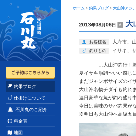
ホーム
釣果ブログ
大山沖アジ
愛
知
大
2013
08
06
年
月
日
師
火
崎
石
川
大府市、
お客様名
丸...
イサキ、
釣りもの
…大山沖釣行！魅力
ご予約はこちらから
夏イサキ順調〜いい感じ
まだジャンボサイズのイ
釣果ブログ
大山沖名物チダイも釣れ
連日豪華な魚が釣れ盛り
仕掛けについて
今日は美味のサバ釣果が
石川丸のご紹介
※明日も大山沖へ高級五
料金表
地図