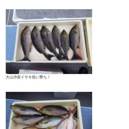
大山沖産イサキ狙い撃ち！