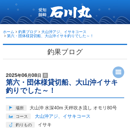
愛
知
師
崎
石
ホーム
釣果ブログ
大山沖アジ、イサキコース
川
第六・団体様貸切船、大山沖イサキ釣りでした～！
丸...
釣果ブログ
2025
06
08
年
月
日
日
第六・団体様貸切船、大山沖イサキ
釣りでした～！
大山沖 水深40m 天秤吹き流し オモリ80号
場所
大山沖アジ、イサキコース
コース
イサキ
釣りもの