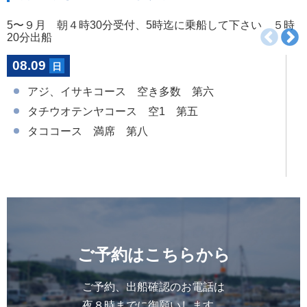
5〜９月 朝４時30分受付、5時迄に乗船して下さい ５時
20分出船
08.09
日
アジ、イサキコース 空き多数 第六
タチウオテンヤコース 空1 第五
タココース 満席 第八
ご予約はこちらから
ご予約、出船確認のお電話は
夜８時までに御願いします。