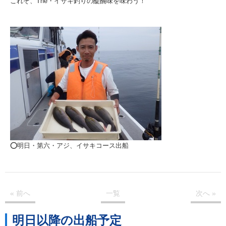
これぞ、The・イサキ釣りの醍醐味を味わう！
⭕️明日・第六・アジ、イサキコース出船
« 前
へ
一覧
次
へ
»
明日以降の出船予定