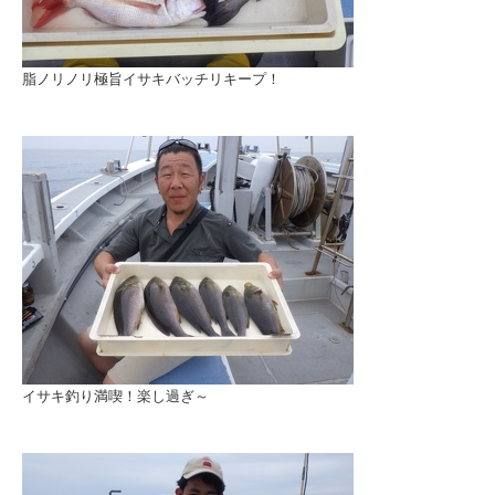
脂ノリノリ極旨イサキバッチリキープ！
イサキ釣り満喫！楽し過ぎ～