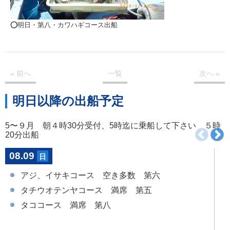
⭕️明日・第八・カワハギコース出船
« 前
へ
一覧
次
へ
»
明日以降の出船予定
5〜９月 朝４時30分受付、5時迄に乗船して下さい ５時
20分出船
08.09
日
アジ、イサキコース 空き多数 第六
タチウオテンヤコース 満席 第五
タココース 満席 第八