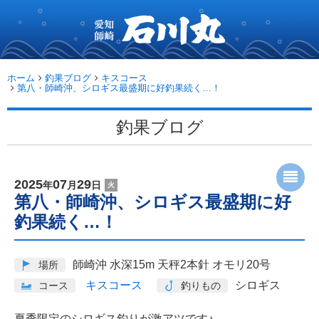
愛
知
師
崎
石
ホーム
釣果ブログ
キスコース
川
第八・師崎沖、シロギス最盛期に好釣果続く…！
丸...
釣果ブログ
2025
07
29
年
月
日
火
第八・師崎沖、シロギス最盛期に好
釣果続く…！
師崎沖 水深15m 天秤2本針 オモリ20号
場所
キスコース
シロギス
コース
釣りもの
夏季限定のシロギス釣りが激アツです♪